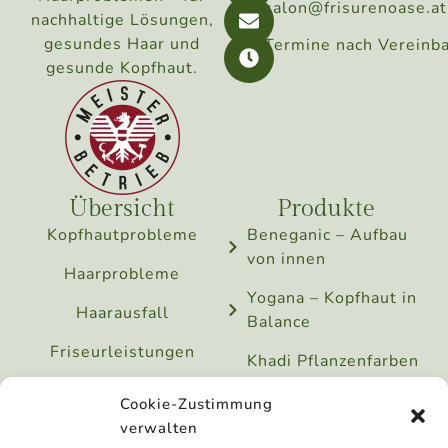
salon@frisurenoase.at
nachhaltige Lösungen,
gesundes Haar und
Termine nach Vereinb
gesunde Kopfhaut.
Übersicht
Produkte
Kopfhautprobleme
Beneganic – Aufbau
von innen
Haarprobleme
Yogana – Kopfhaut in
Haarausfall
Balance
Friseurleistungen
Khadi Pflanzenfarben
und Erdfarben –
Preise
Cookie-Zustimmung
Aufbau und Glanz
verwalten
Über mich
Hairdreams –